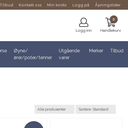
Tilbud
Kontakt oss
Min konto
Logg på
Åpningstider
0
Logg inn
Handlekurv
erse
Øyne/
Utgående
Merker
Tilbud
ører/poter/tenner
varer