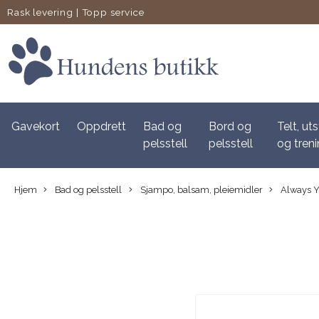
Rask levering
|
Topp service
Gavekort
Oppdrett
Bad og
Bord og
Telt, uts
pelsstell
pelsstell
og tren
Hjem
Bad og pelsstell
Sjampo, balsam, pleiemidler
Always Y