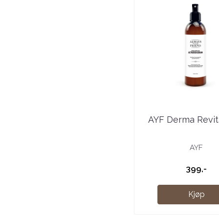
AYF Derma Revital
AYF
399,-
Kjøp