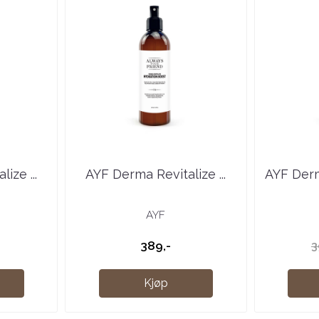
ize ...
AYF Derma Revitalize ...
AYF Derm
AYF
389,-
3
Kjøp