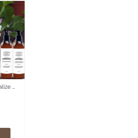
ize ...