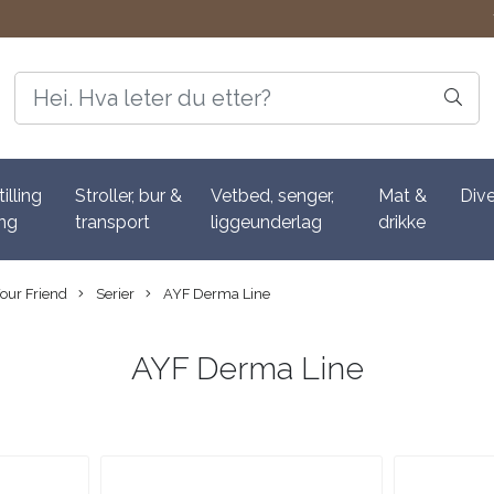
tilling
Stroller, bur &
Vetbed, senger,
Mat &
Div
ing
transport
liggeunderlag
drikke
our Friend
Serier
AYF Derma Line
AYF Derma Line