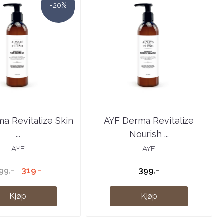
-20%
a Revitalize Skin
AYF Derma Revitalize
...
Nourish ...
AYF
AYF
319,-
399,-
99,-
Kjøp
Kjøp