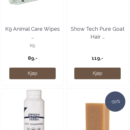
K9 Animal Care Wipes
Show Tech Pure Goat
...
Hair ...
K9
89,-
119,-
Kjøp
Kjøp
-50%