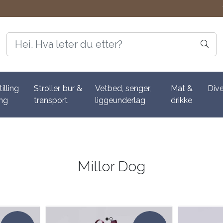
tilling
Stroller, bur &
Vetbed, senger,
Mat &
Div
ing
transport
liggeunderlag
drikke
Millor Dog