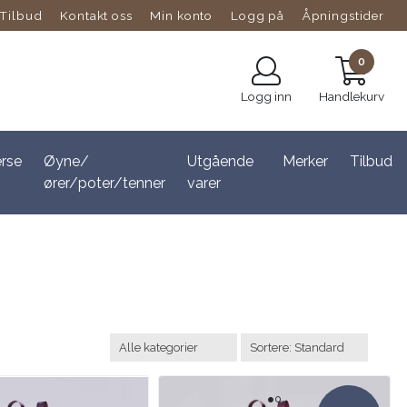
Tilbud
Kontakt oss
Min konto
Logg på
Åpningstider
0
Logg inn
Handlekurv
erse
Øyne/
Utgående
Merker
Tilbud
ører/poter/tenner
varer