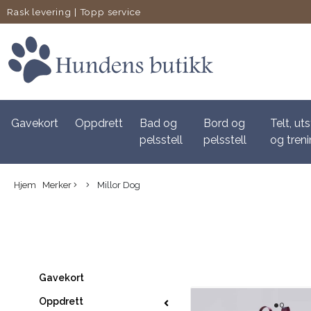
Rask levering
|
Topp service
Gavekort
Oppdrett
Bad og
Bord og
Telt, uts
pelsstell
pelsstell
og tren
Hjem
Merker
Millor Dog
Gavekort
Oppdrett