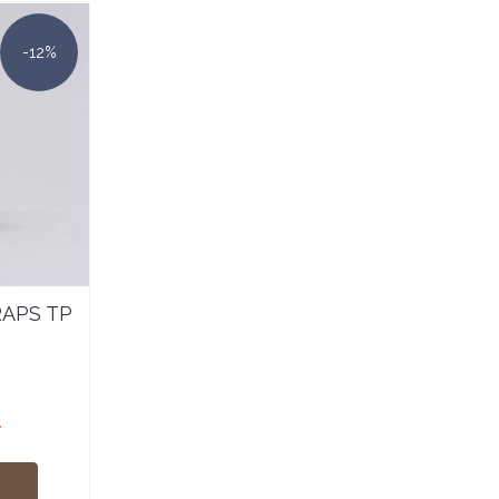
-12%
RAPS TP
-