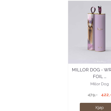
MILLOR DOG - W
FOIL ...
Millor Dog
422,
479,-
Kjøp