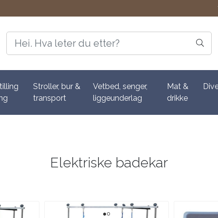
tilling
Stroller, bur &
Vetbed, senger,
Mat &
Div
ing
transport
liggeunderlag
drikke
Elektriske badekar