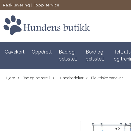
Rask levering
|
Topp service
Gavekort
Oppdrett
Bad og
Bord og
Telt, uts
pelsstell
pelsstell
og tren
Hjem
Bad og pelsstell
Hundebadekar
Elektriske badekar