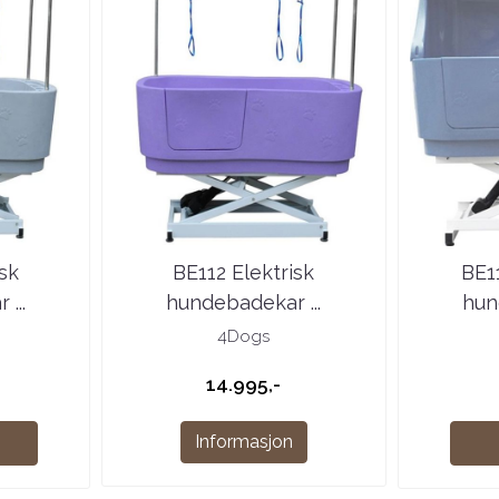
isk
BE112 Elektrisk
BE1
...
hundebadekar ...
hun
4Dogs
14.995,-
Informasjon