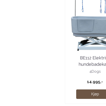
BE112 Elektr
hundebadekar 
4Dogs
14.995,-
Kjøp