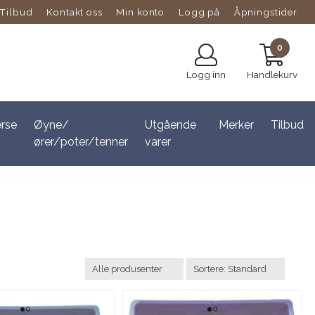
Tilbud
Kontakt oss
Min konto
Logg på
Åpningstider
0
Logg inn
Handlekurv
erse
Øyne/
Utgående
Merker
Tilbud
ører/poter/tenner
varer