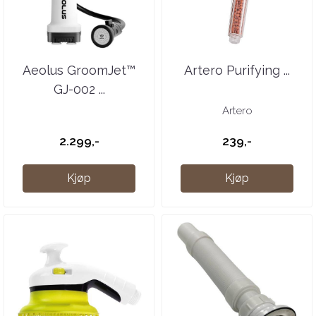
Aeolus GroomJet™
Artero Purifying ...
GJ-002 ...
Artero
2.299,-
239,-
Kjøp
Kjøp