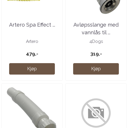
Artero Spa Effect ...
Avløpsslange med
vannlås til ...
Artero
4Dogs
479,-
319,-
Kjøp
Kjøp