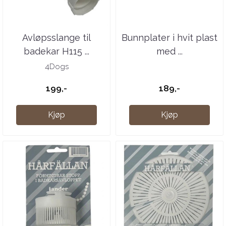
Avløpsslange til
Bunnplater i hvit plast
badekar H115 ...
med ...
4Dogs
199,-
189,-
Kjøp
Kjøp