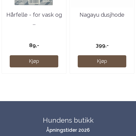
Hårfelle - for vask og
Nagayu dusjhode
...
89,-
399,-
Kjøp
Kjøp
Hundens butikk
Åpningstider 2026